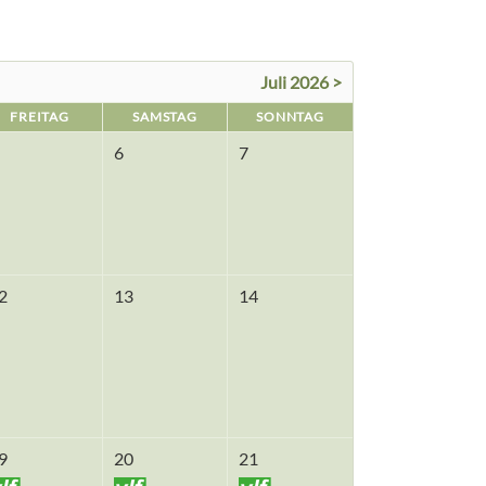
Juli 2026 >
FREITAG
SAMSTAG
SONNTAG
6
7
2
13
14
9
20
21