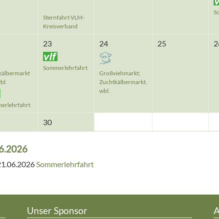
S
Sternfahrt VLM-
Kreisverband
23
24
25
2
Sommerlehrfahrt
kälbermarkt
Großviehmarkt;
bl.
Zuchtkälbermarkt,
wbl.
erlehrfahrt
30
6.2026
21.06.2026
Sommerlehrfahrt
Unser Sponsor
A