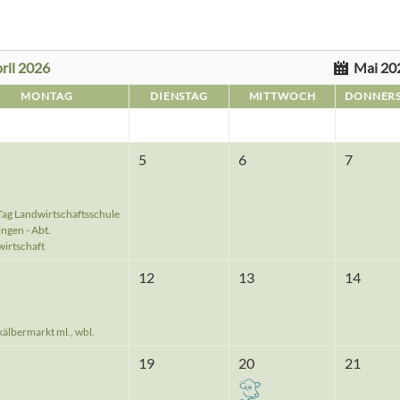
ril 2026
Mai 20
MONTAG
DIENSTAG
MITTWOCH
DONNER
5
6
7
Tag Landwirtschaftsschule
ngen - Abt.
irtschaft
12
13
14
älbermarkt ml., wbl.
19
20
21