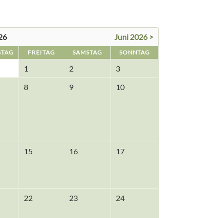
26
Juni 2026 >
STAG
FREITAG
SAMSTAG
SONNTAG
1
2
3
8
9
10
15
16
17
22
23
24