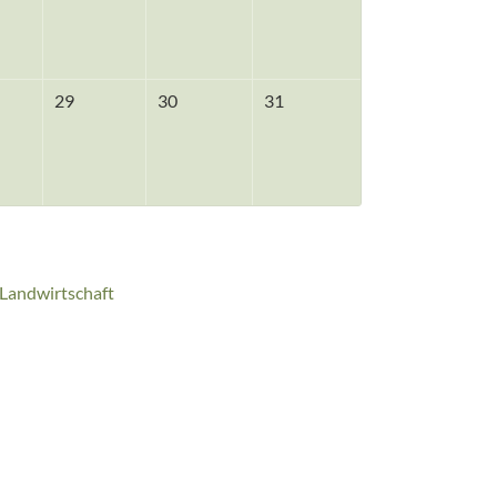
29
30
31
 Landwirtschaft