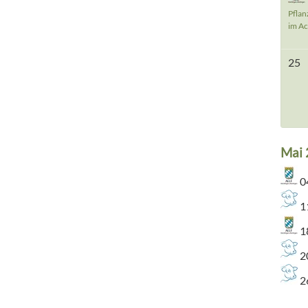
Pflan
im A
25
Mai 
0
1
1
2
2