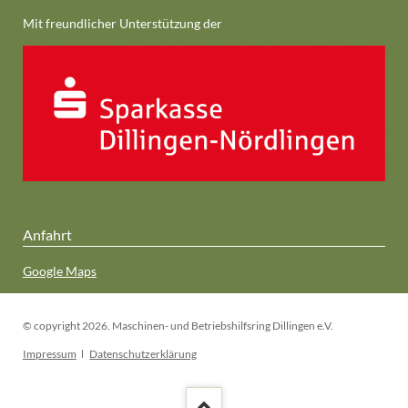
Mit freundlicher Unterstützung der
Anfahrt
Google Maps
© copyright 2026. Maschinen- und Betriebshilfsring Dillingen e.V.
Navigation
Impressum
Datenschutzerklärung
überspringen