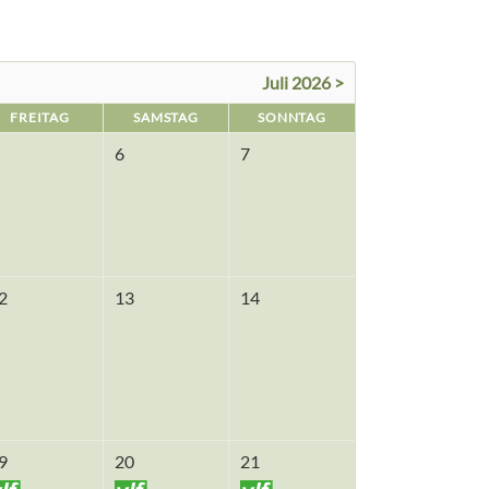
Juli 2026 >
FREITAG
SAMSTAG
SONNTAG
6
7
2
13
14
9
20
21