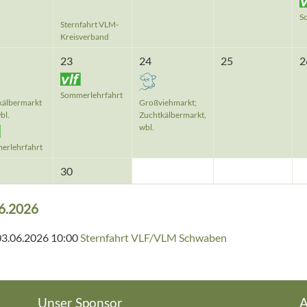
S
Sternfahrt VLM-
Kreisverband
23
24
25
2
Sommerlehrfahrt
kälbermarkt
Großviehmarkt;
bl.
Zuchtkälbermarkt,
wbl.
erlehrfahrt
30
6.2026
03.06.2026 10:00
Sternfahrt VLF/VLM Schwaben
Unser Sponsor
A